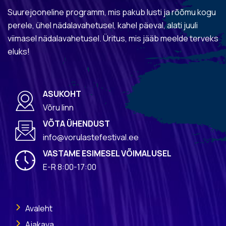
Suurejooneline programm, mis pakub lusti ja rõõmu kogu
perele, ühel nädalavahetusel, kahel päeval, alati juuli
viimasel nädalavahetusel. Üritus, mis jääb meelde terveks
eluks!
ASUKOHT
Võru linn
VÕTA ÜHENDUST
info@vorulastefestival.ee
VASTAME ESIMESEL VÕIMALUSEL
E-R 8:00-17:00
Avaleht
Ajakava