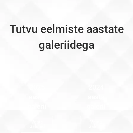
Tutvu eelmiste aastate
galeriidega
2025
2024
aasta
aasta
galerii
galerii
Vaata
Vaata
Galeriid
Galeriid