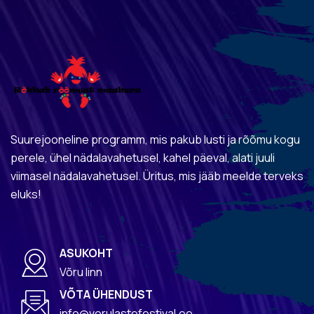
Suurejooneline programm, mis pakub lusti ja rõõmu kogu
perele, ühel nädalavahetusel, kahel päeval, alati juuli
viimasel nädalavahetusel. Üritus, mis jääb meelde terveks
eluks!
ASUKOHT
Võru linn
VÕTA ÜHENDUST
info@vorulastefestival.ee